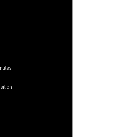
inutes
sition