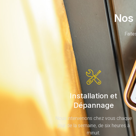
Nos 
Faite
Installation et
Dépannage
Nous intervenons chez vous chaque
jour de la semaine, de six heures à
minuit.