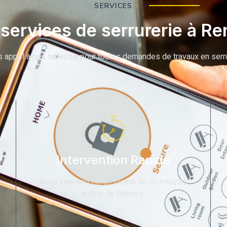
SERVICES
services de serrurerie à R
s appel à nos services pour toutes demandes de travaux en serru
Intervention Rapide
Nous intervenons en moins de 30 minutes
autour de Rennes.