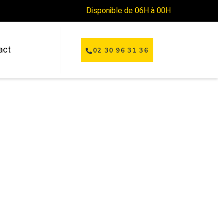
Disponible de 06H à 00H
act
02 30 96 31 36