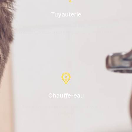
Tuyauterie
Vous constatez une fuite d'eau ? Celle-ci peut générer
un dégât des eaux si elle n'est pas rapidement traitée.
Chauffe-eau
Nos spécialistes interviennent chez vous en 30
minutes.