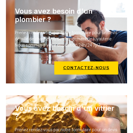
Vous avez besoin d'un
plombier ?
Prenez rendez-vous par notre formulaire pour un devis
détaillé de chantier ou de changement de tuyauterie.
Nous sommes à votre disposition 24h/24 7j/7.
CONTACTEZ-NOUS
Vous avez besoin d'un vitrier
?
Prenez rendez-vous par notre formulaire pour un devis