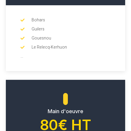
Bohars
Guilers
Gouesnou
Le Relecq-Kerhuon
...
Main d'oeuvre
80€ HT