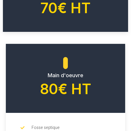
70€ HT
Main d'oeuvre
80€ HT
Fosse septique