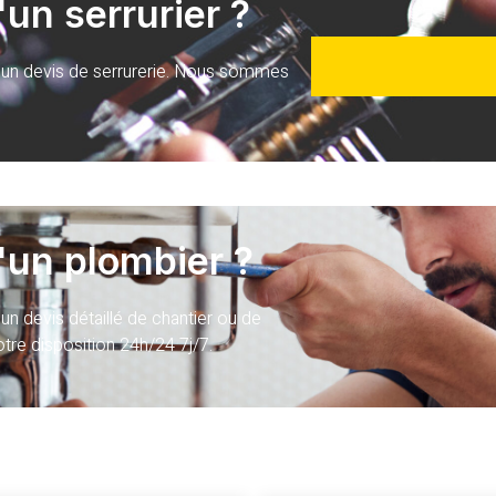
un serrurier ?
 un devis de serrurerie. Nous sommes
'un plombier ?
n devis détaillé de chantier ou de
re disposition 24h/24 7j/7.