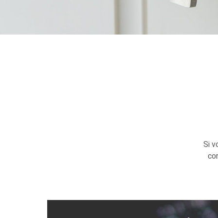
Si v
con