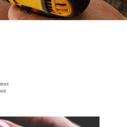
utres
vous