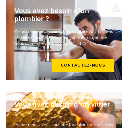
Vous avez besoin d'un
plombier ?
Prenez rendez-vous par notre formulaire pour un devis
détaillé de chantier ou de changement de tuyauterie.
Nous sommes à votre disposition 24h/24 7j/7.
CONTACTEZ-NOUS
Vous avez besoin d'un vitrier
?
Prenez rendez-vous par notre formulaire pour un devis