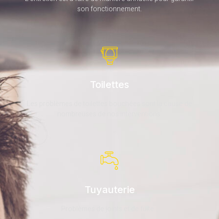
son fonctionnement.
Toilettes
Les problèmes de toilettes bouchées sont la cause de
nombreuses de nos interventions.
Tuyauterie
Problèmes de joints et de fuite...