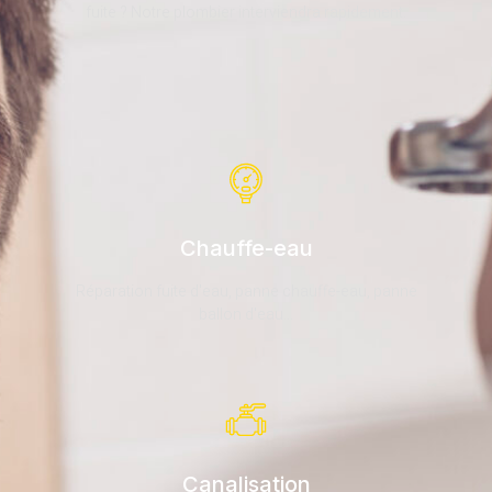
fuite ? Notre plombier interviendra rapidement.
Chauffe-eau
Réparation fuite d'eau, panne chauffe-eau, panne
ballon d'eau...
Canalisation