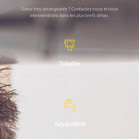
Odeur très dérangeante ? Contactez-nous et nous
interviendrons dans les plus brefs délais.
Toilette
Toilette bouchée, fuite d'eau WC, cuvette abîmée...
Tuyauterie
Fuite d'eau, douche engorgée ou tous autres types de